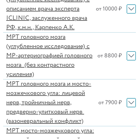
описанием врача эксперта
от 10000 ₽
ICLINIC, заслуженного врача
РФ, к.м.н., Карпенко А.К.
МРТ головного мозга
(углубленное исследование) с
МР-артериографией головного
от 8800 ₽
мозга (без контрастного
усиления)
МРТ головного мозга и мосто-
мозжечкового угла: лицевой
нерв, тройничный нерв,
от 7900 ₽
предверно-улитковый нерв
(вазоневральный конфликт)
МРТ мосто-мозжечкового угла: