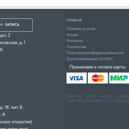
ГЛАВНАЯ
 - ЗАПИСЬ
Стоимость услуг
Акции
орп. 3
Контакты
овская, д. 1
Пациентам
 Х
Политика конфиденциальности
Группа компаний ICLINIC
Принимаем к оплате карты:
Данный сайт носит инфор
публичной офертой, определя
 18, лит. Б.
. А
скоро открытие)