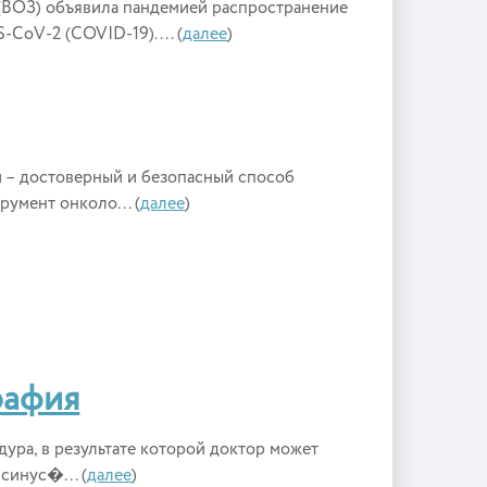
 (ВОЗ) объявила пандемией распространение
oV-2 (COVID-19). ... (
далее
)
 – достоверный и безопасный способ
умент онколо... (
далее
)
рафия
ура, в результате которой доктор может
синус�... (
далее
)