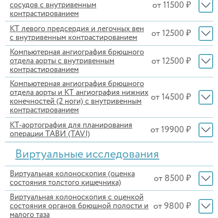
от 11500 ₽
сосудов с внутривенным
контрастированием
КТ левого предсердия и легочных вен
от 12500 ₽
с внутривенным контрастированием
Компьютерная ангиография брюшного
от 12500 ₽
отдела аорты с внутривенным
контрастированием
Компьютерная ангиография брюшного
отдела аорты и КТ ангиография нижних
от 14500 ₽
конечностей (2 ноги) с внутривенным
контрастированием
КТ-аортография для планирования
от 19900 ₽
операции ТАВИ (TAVI)
Виртуальные исследования
Виртуальная колоноскопия (оценка
от 8500 ₽
состояния толстого кишечника)
Виртуальная колоноскопия с оценкой
от 9800 ₽
состояния органов брюшной полости и
малого таза