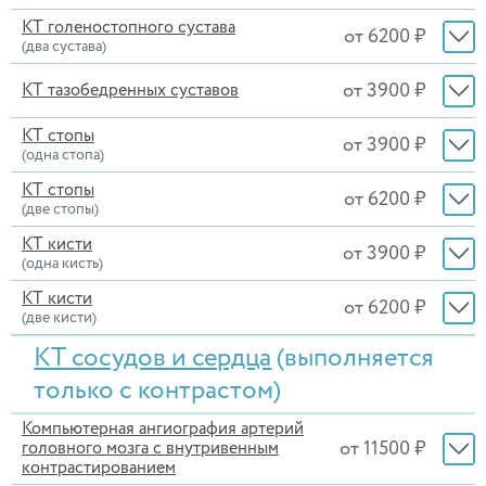
КТ голеностопного сустава
от 6200 ₽
(два сустава)
от 3900 ₽
КТ тазобедренных суставов
КТ стопы
от 3900 ₽
(одна стопа)
КТ стопы
от 6200 ₽
(две стопы)
КТ кисти
от 3900 ₽
(одна кисть)
КТ кисти
от 6200 ₽
(две кисти)
КТ сосудов и сердца
(выполняется
только с контрастом)
Компьютерная ангиография артерий
от 11500 ₽
головного мозга с внутривенным
контрастированием