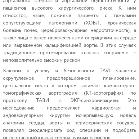
аортального стеноза и аортальной недостаточности у
пациентов высокого хирургического риска. К ним
относятся, чаще, пожилые пациенты с тяжелыми
сопутствующими патологиями (ХОБЛ, хроническая
болезнь почек, цереброваскулярная недостаточность), а
также лица с ранее перенесенными операциями на сердце
или выраженной кальцификацией аорты. В этих случаях
традиционное протезирование клапана сопряжено с
непозволительно высоким риском.
Ключом к успеху и безопасности TAVI является
скрупулезное предоперационное планирование,
центральное место в котором занимает компьютерно-
томографическая аортография (КТ-аортография) по
протоколу ТАВИ, с ЭКГ-синхронизацией. Это
исследование предоставляет кардиологам и
эндоваскулярным хирургам исчерпывающую модель
анатомии сердца, аорты и периферических сосудов,
позволяя смоделировать ход операции и подобрать
искусственный клапан сердца нужных размеров.