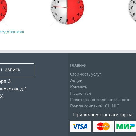
ледованиях
ГЛАВНАЯ
 - ЗАПИСЬ
Стоимость услуг
Акции
орп. 3
Контакты
овская, д. 1
Пациентам
 Х
Политика конфиденциальности
Группа компаний ICLINIC
Принимаем к оплате карты: