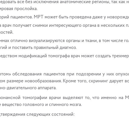
довать все без исключения анатомические регионы, так как н
ировая прослойка.
орий пациентов. МРТ может быть проведена даже у новорожде
 врач получает снимки интересующего органа в нескольких п
остей.
мах отлично визуализируются органы и ткани, в том числе го
гий и поставить правильный диагноз.
едством модификаций томографа врач может создать трехме
ртом» обследования пациентов при подозрении у них опухол
лом размере новообразования. Кроме того, скрининг дарует 
но-двигательного аппарата.
зонансной томографии врачи выделяют то, что именно на МР
е вещество головного и спинного мозга.
дтверждения следующих состояний: