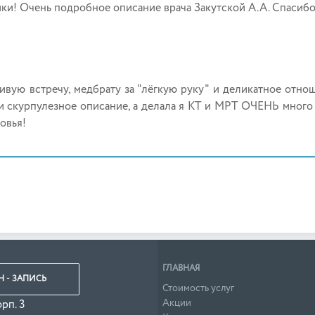
ки! Очень подробное описание врача Закутской А.А. Спасибо!
вую встречу, медбрату за "лёгкую руку" и деликатное отнош
 скурпулезное описание, а делала я КТ и МРТ ОЧЕНЬ много р
овья!
ГЛАВНАЯ
 - ЗАПИСЬ
Стоимость услуг
Акции
орп. 3