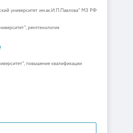
кий университет им.ак.И.П.Павлова" МЗ РФ
иверситет", рентгенология
е
иверситет", повышение квалификации