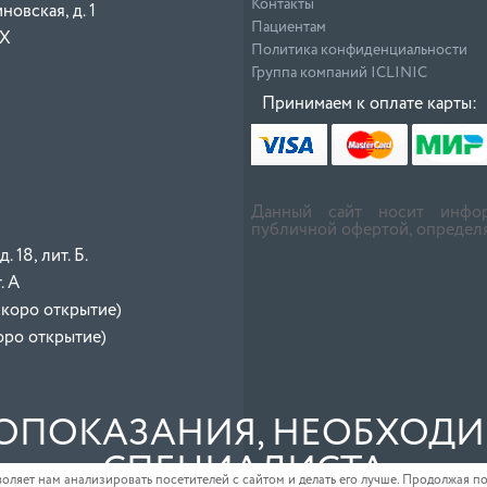
Контакты
овская, д. 1
Пациентам
 Х
Политика конфиденциальности
Группа компаний ICLINIC
Принимаем к оплате карты:
Данный сайт носит инфор
публичной офертой, определя
 18, лит. Б.
. А
скоро открытие)
коро открытие)
ОПОКАЗАНИЯ, НЕОБХОДИ
СПЕЦИАЛИСТА
оляет нам анализировать посетителей с сайтом и делать его лучше. Продолжая по