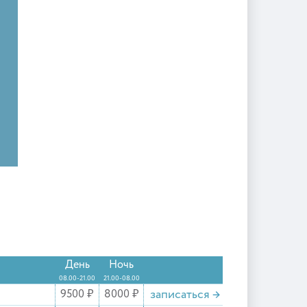
День
Ночь
08.00-21.00
21.00-08.00
записаться
→
9500 ₽
8000 ₽