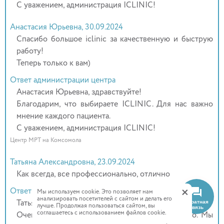
С уважением, администрация ICLINIC!
Анастасия Юрьевна, 30.09.2024
Спасибо большое iclinic за качественную и быструю
работу!
Теперь только к вам)
Ответ администрации центра
Анастасия Юрьевна, здравствуйте!
Благодарим, что выбираете ICLINIC. Для нас важно
мнение каждого пациента.
С уважением, администрация ICLINIC!
Центр МРТ на Комсомола
Татьяна Александровна, 23.09.2024
Как всегда, все профессионально, отлично
+
Ответ администрации центра
Мы используем cookie. Это позволяет нам
анализировать посетителей с сайтом и делать его
Обратная
Татьяна Александровна, здравствуйте!
лучше. Продолжая пользоваться сайтом, вы
связь
соглашаетесь с использованием файлов cookie.
Очень рады, что обследование прошло успешно. Мы